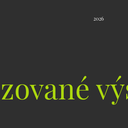
2026
izované vý