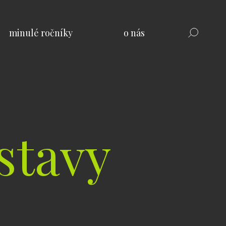
minulé ročníky
o nás
stavy